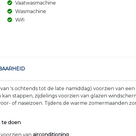
Vaatwasmachine
Wasmachine
Wifi
BAARHEID
an 's ochtends tot de late namiddag) voorzien van een
kan stappen, zijdelings voorzien van glazen windsche
t voor- of naseizoen. Tijdens de warme zomermaanden zo
t te doen
.
 voorzien van
airconditioning
.