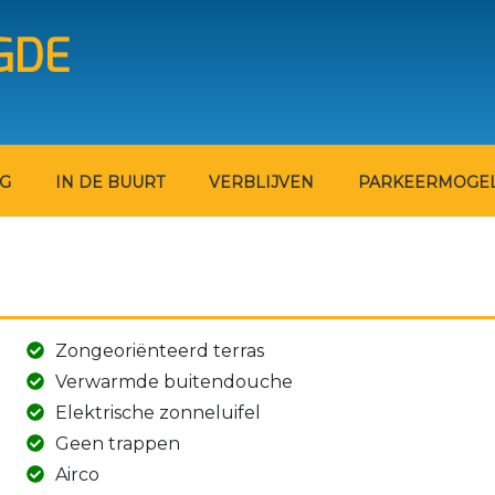
Overslaan
GDE
en
naar
de
inhoud
gaan
NG
IN DE BUURT
VERBLIJVEN
PARKEERMOGEL
Zongeoriënteerd terras
Verwarmde buitendouche
Elektrische zonneluifel
Geen trappen
Airco