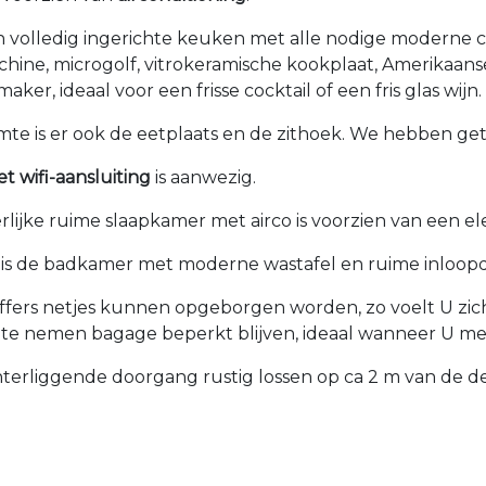
en volledig ingerichte keuken met alle nodige moderne 
hine, microgolf, vitrokeramische kookplaat, Amerikaans
aker, ideaal voor een frisse cocktail of een fris glas wijn.
mte is er ook de eetplaats en de zithoek. We hebben getr
t wifi-aansluiting
is aanwezig.
lijke ruime slaapkamer met airco is voorzien van een el
is de badkamer met moderne wastafel en ruime inloopdo
s netjes kunnen opgeborgen worden, zo voelt U zich dire
 te nemen bagage beperkt blijven, ideaal wanneer U met
terliggende doorgang rustig lossen op ca 2 m van de d